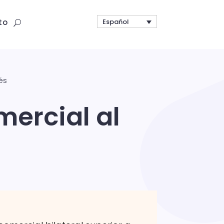
Español
to
és
mercial al