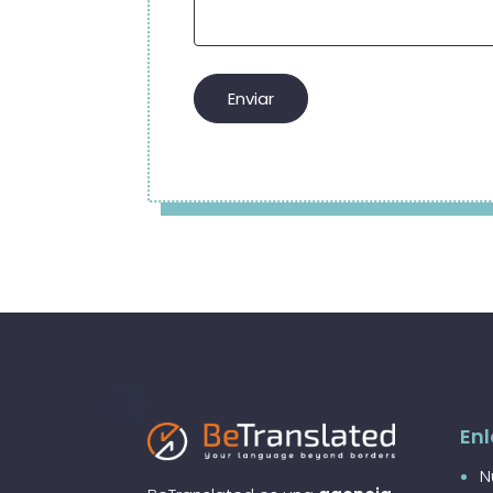
Enl
N