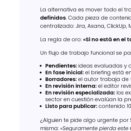
La alternativa es mover todo el t
definidos
. Cada pieza de contenid
centralizado: Jira, Asana, ClickUp,
La regla de oro:
«Si no está en el 
Un flujo de trabajo funcional se pa
Pendientes:
ideas evaluadas y a
En fase inicial:
el briefing está e
Borradores:
el autor trabaja de 
En revisión interna:
el editor revi
En revisión especializada:
los e
sector en cuestión evalúan la pre
Listo para publicar:
contenido 1
¿Alguien te pide algo urgente por
misma:
«Seguramente pierda este m