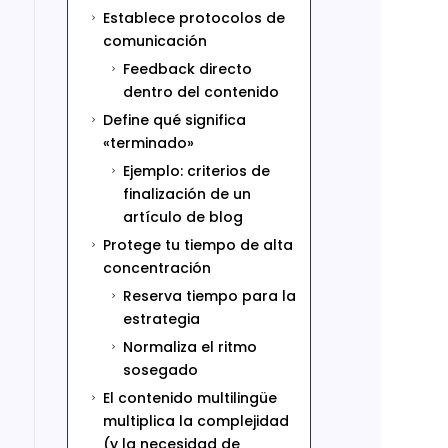
Establece protocolos de
5
comunicación
Feedback directo
5
dentro del contenido
Define qué significa
5
«terminado»
Ejemplo: criterios de
5
finalización de un
artículo de blog
Protege tu tiempo de alta
5
concentración
Reserva tiempo para la
5
estrategia
Normaliza el ritmo
5
sosegado
El contenido multilingüe
5
multiplica la complejidad
(y la necesidad de