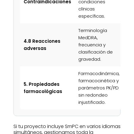
Contraindicaciones
condiciones
gra
clínicas
específicas.
Terminología
Ba
MedDRA,
4.8 Reacciones
far
frecuencia y
adversas
y s
clasificación de
pac
gravedad.
Farmacodinámica,
Pe
farmacocinética y
5. Propiedades
co
parámetros PK/PD
farmacológicas
cie
sin redondeo
el
injustificado.
Si tu proyecto incluye SmPC en varios idiomas
simultáneos, gestionamos toda la