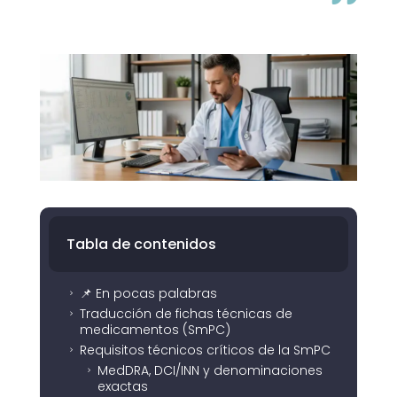
Tabla de contenidos
📌 En pocas palabras
5
Traducción de fichas técnicas de
5
medicamentos (SmPC)
Requisitos técnicos críticos de la SmPC
5
MedDRA, DCI/INN y denominaciones
5
exactas