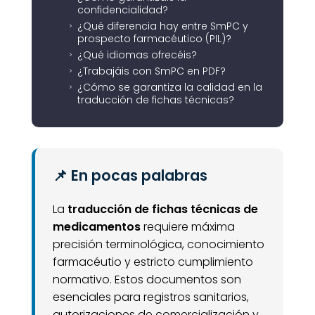
confidencialidad?
¿Qué diferencia hay entre SmPC y
5
prospecto farmacéutico (PIL)?
¿Qué idiomas ofrecéis?
5
¿Trabajáis con SmPC en PDF?
5
¿Cómo se garantiza la calidad en la
5
traducción de fichas técnicas?
📌 En pocas palabras
La
traducción de fichas técnicas de
medicamentos
requiere máxima
precisión terminológica, conocimiento
farmacéutio y estricto cumplimiento
normativo. Estos documentos son
esenciales para registros sanitarios,
autorizaciones de comercialización y