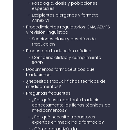
Posología, dosis y poblaciones
5
especiales
Excipientes alérgenos y formato
5
Annex VI
Procedimientos regulatorios: EMA, AEMPS
5
y revisión lingüística
Secciones clave y desafíos de
5
traducción
Proceso de traducción médica
5
Confidencialidad y cumplimiento
5
RGPD
Documentos farmacéuticos que
5
traducimos
¿Necesitas traducir fichas técnicas de
5
medicamentos?
Preguntas frecuentes
5
¿Por qué es importante traducir
5
correctamente las fichas técnicas de
medicamentos?
¿Por qué necesito traductores
5
expertos en medicina o farmacia?
¿Cómo garantizáis la
5