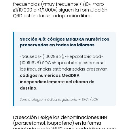
frecuencias («muy frecuente >1/10», «raro
≥1/10.000 a <1/1.000») siguen la formulación
QRD estándar sin adaptación libre.
Sección 4.8: códigos MedDRA numéricos
preservados en todos los idiomas
«Náuseas» (10028813), «Hepatotoxicidad»
(10019628) SOC «Hepatobiliary disorders»;
las frecuencias estandarizadas preservan
códigos numéricos MedDRA
independientemente del idioma de
destino
.
Terminología médica regulatoria –
EMA / ICH
La sección 1 exige las denominaciones INN
(paracetamol, ibuprofeno) en la forma
aceptada por la WHO para cada idioma, con