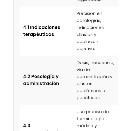
Precisión en
patologías,
Gar
4.1 Indicaciones
indicaciones
ad
terapéuticas
clínicas y
fá
población
objetivo.
Dosis, frecuencia,
vía de
As
4.2 Posología y
administración y
seg
administración
ajustes
cal
pediátricos o
tra
geriátricos.
Uso preciso de
terminología
Pr
4.3
médica y
ef