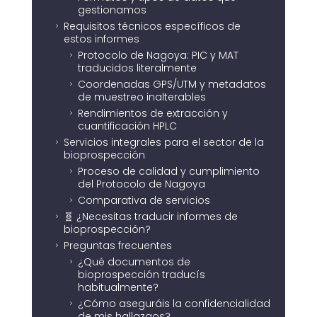
gestionamos
Requisitos técnicos específicos de
5
estos informes
Protocolo de Nagoya: PIC y MAT
5
traducidos literalmente
Coordenadas GPS/UTM y metadatos
5
de muestreo inalterables
Rendimientos de extracción y
5
cuantificación HPLC
Servicios integrales para el sector de la
5
bioprospección
Proceso de calidad y cumplimiento
5
del Protocolo de Nagoya
Comparativa de servicios
5
🧬 ¿Necesitas traducir informes de
5
bioprospección?
Preguntas frecuentes
5
¿Qué documentos de
5
bioprospección traducís
habitualmente?
¿Cómo aseguráis la confidencialidad
5
de mis hallazgos?