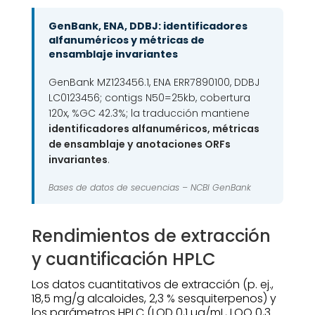
GenBank, ENA, DDBJ: identificadores
alfanuméricos y métricas de
ensamblaje invariantes
GenBank MZ123456.1, ENA ERR7890100, DDBJ
LC0123456; contigs N50=25kb, cobertura
120x, %GC 42.3%; la traducción mantiene
identificadores alfanuméricos, métricas
de ensamblaje y anotaciones ORFs
invariantes
.
Bases de datos de secuencias –
NCBI GenBank
Rendimientos de extracción
y cuantificación HPLC
Los datos cuantitativos de extracción (p. ej.,
18,5 mg/g alcaloides, 2,3 % sesquiterpenos) y
los parámetros HPLC (LOD 0,1 µg/mL, LOQ 0,3