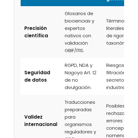
Glosarios de
biociencias y
Términos
Precisión
expertos
literales y falt
científica
nativos con
de rigor
validación
taxonómico.
GBIF/ITIS.
RGPD, NDA y
Riesgos de
Seguridad
Nagoya Art. 12
filtración de
de datos
de no
secretos
divulgación.
industriales.
Traducciones
Posibles
preparadas
rechazos por
Validez
para
errores de
internacional
organismos
concepto o
reguladores y
nomenclatura