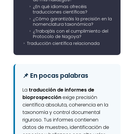
¿En qué idiomas ofrecéis
5
traducciones científicas?
¿Cómo garantizáis la precisión en la
5
nomenclatura taxonómica?
¿Trabajáis con el cumplimiento del
5
Protocolo de Nagoya?
Traducción científica relacionada
5
📌 En pocas palabras
La
traducción de informes de
bioprospección
exige precisión
científica absoluta, coherencia en la
taxonomía y control documental
riguroso. Tus informes contienen
datos de muestreo, identificación de