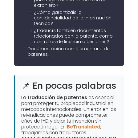
extranjero?
¿Cómo garantizáis la
5
confidencialidad de la información
técnica?
¿Traducís también documentos
5
relacionados con la patente, como
contratos de licencia o cesiones?
Documentación complementaria de
5
patentes
📌 En pocas palabras
La
traducción de patentes
es esencial
para proteger tu propiedad industrial en
mercados internacionales. Un error en las
reivindicaciones puede comprometer
años de I+D y dejar tu invención sin
protección legal. En
BeTranslated
,
trabajamos con traductores