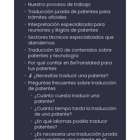
Nuestro proceso de trabajo
5
Traducción jurada de patentes para
5
trámites oficiales
Interpretación especializada para
5
reuniones y litigios de patentes
Sectores técnicos especializados que
5
atendemos
Traducción SEO de contenidos sobre
5
patentes y tecnología
Por qué confiar en BeTranslated para
5
tus patentes
🔬 ¿Necesitas traducir una patente?
5
Preguntas frecuentes sobre traducción
5
de patentes
¿Cuánto cuesta traducir una
5
patente?
¿Cuánto tiempo tarda la traducción
5
de una patente?
¿En qué idiomas podéis traducir
5
patentes?
¿Es necesaria una traducción jurada
5
para registrar una patente en el