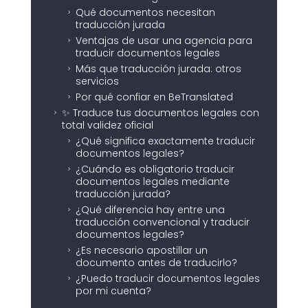
Qué documentos necesitan
5
traducción jurada
Ventajas de usar una agencia para
5
traducir documentos legales
Más que traducción jurada: otros
5
servicios
Por qué confiar en BeTranslated
5
✨ Traduce tus documentos legales con
5
total validez oficial
¿Qué significa exactamente traducir
5
documentos legales?
¿Cuándo es obligatorio traducir
5
documentos legales mediante
traducción jurada?
¿Qué diferencia hay entre una
5
traducción convencional y traducir
documentos legales?
¿Es necesario apostillar un
5
documento antes de traducirlo?
¿Puedo traducir documentos legales
5
por mi cuenta?