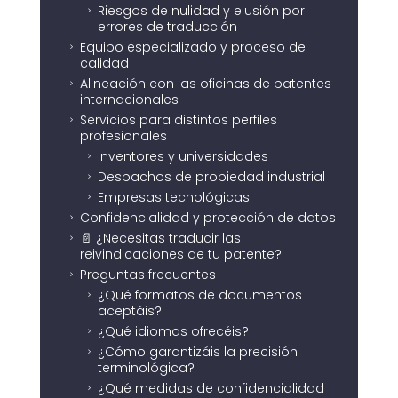
Riesgos de nulidad y elusión por
5
errores de traducción
Equipo especializado y proceso de
5
calidad
Alineación con las oficinas de patentes
5
internacionales
Servicios para distintos perfiles
5
profesionales
Inventores y universidades
5
Despachos de propiedad industrial
5
Empresas tecnológicas
5
Confidencialidad y protección de datos
5
📄 ¿Necesitas traducir las
5
reivindicaciones de tu patente?
Preguntas frecuentes
5
¿Qué formatos de documentos
5
aceptáis?
¿Qué idiomas ofrecéis?
5
¿Cómo garantizáis la precisión
5
terminológica?
¿Qué medidas de confidencialidad
5