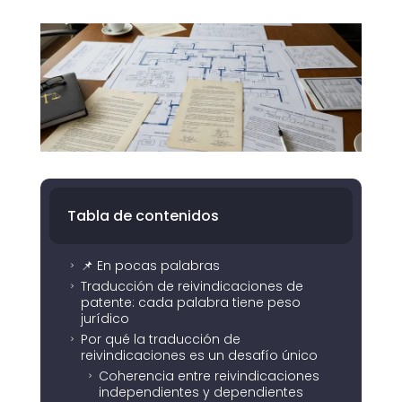
Tabla de contenidos
📌 En pocas palabras
5
Traducción de reivindicaciones de
5
patente: cada palabra tiene peso
jurídico
Por qué la traducción de
5
reivindicaciones es un desafío único
Coherencia entre reivindicaciones
5
independientes y dependientes