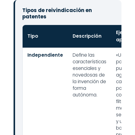
Tipos de reivindicación en
patentes
Ejemplo
Tipo
Descripción
aplicac
Independiente
Define las
«Un disp
características
para la
esenciales y
purifica
novedosas de
agua,
la invención de
caracte
forma
por
autónoma.
compren
filtro de
membra
semipe
y un sis
bombeo
presión