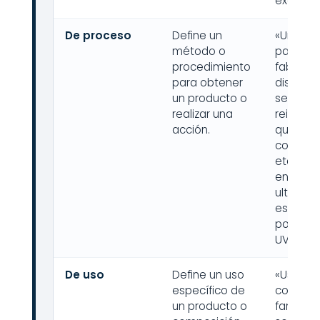
excipien
De proceso
Define un
«Un mé
método o
para la
procedimiento
fabricac
para obtener
disposit
un producto o
según la
realizar una
reivindic
acción.
que
compren
etapas 
ensambl
ultrason
esteriliz
por radi
UV.»
De uso
Define un uso
«Uso de 
específico de
composi
un producto o
farmacé