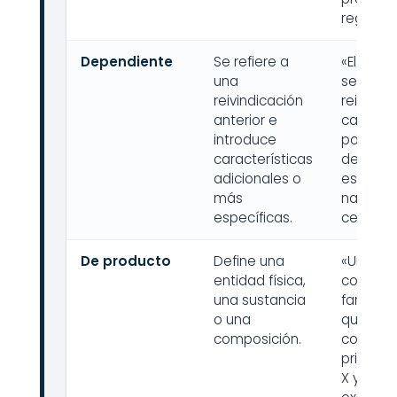
regulabl
Dependiente
Se refiere a
«El dispo
una
según la
reivindicación
reivindic
anterior e
caracte
introduce
porque el
características
de mem
adicionales o
es de
más
nanofib
específicas.
celulosa
De producto
Define una
«Una
entidad física,
composi
una sustancia
farmacé
o una
que
composición.
compren
principio
X y un