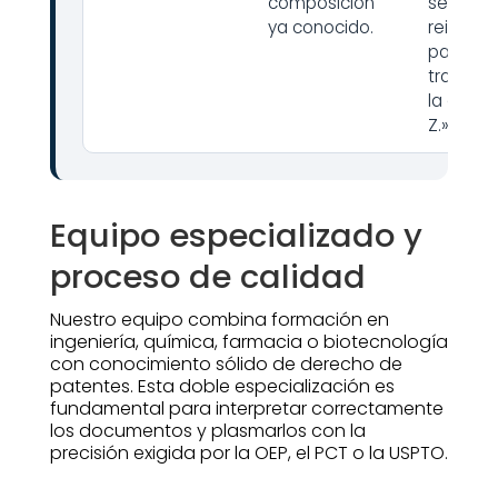
composición
según la
ya conocido.
reivindi
para el
tratami
la enfe
Z.»
Equipo especializado y
proceso de calidad
Nuestro equipo combina formación en
ingeniería, química, farmacia o biotecnología
con conocimiento sólido de derecho de
patentes. Esta doble especialización es
fundamental para interpretar correctamente
los documentos y plasmarlos con la
precisión exigida por la OEP, el PCT o la USPTO.